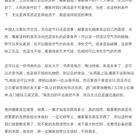
越繁荣，无论在城市还是在农村，搬家都成了每家每户的一个大事情。生活环境
好了，人民的条件好了，搬家对我们来说是不可避免的。当然，在这样的条件
下，无论是再买房还是再租房子，都是值得祝贺的事情。
中国人注重礼节交流，无论是节日还是喜事，都要送礼物来表达自己的愿望。当
然，搬家这样的喜庆活动也是送礼的必要条件！可以送一些清洁空气等的植物，
即可以美化家居，也可以吸收空气中的杂质，净化空气。或者是如碳雕，这姿势
的工艺品，也适当不错，看着很有艺术气味，也相同可以净化空气的作用
还可以送一些书画作品，挂在大厅，书房等地方，陶冶情操。有老友来了，还可
以共赏书画，也是很不错的礼物吧。所以总的来说，“从周易上说,搬家不会影响运
气,相反还可以冲喜。摆脱以前的一切,从新开始。乔迁要选个黄道吉日,而且乔迁
之日要请亲朋好友大宴一场,让好朋友给你压压风。进门前要放鞭炮,门口挂上红被
单,在门槛挂几束艾蒿。”寓意旧的不去新的不来，而且生活总是越过越好的。
惠州搬家肯定难受，很累，一搬才知道东西有多少，真的崩溃。最重要的就是先
把重要的东西收拾出来放好，一定记得带上，搬家最容易丢东西了，所以这时候
我们就要断舍离了，把不要的东西清理出来，省下最大的空间，先整理必备的重
要的东西，收拾好，第一次搬家就带过去放好，不容易丢。