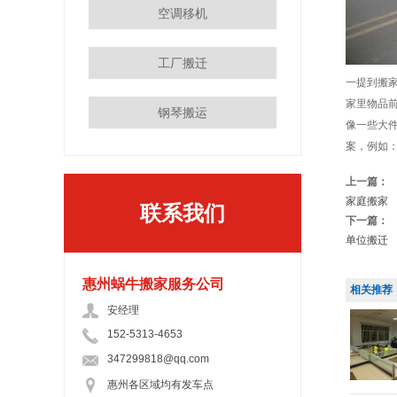
空调移机
工厂搬迁
一提到搬
家里物品
钢琴搬运
像一些大
案，例如
上一篇：
家庭搬家
联系我们
下一篇：
单位搬迁
惠州蜗牛搬家服务公司
相关推荐
安经理
152-5313-4653
347299818@qq.com
惠州各区域均有发车点