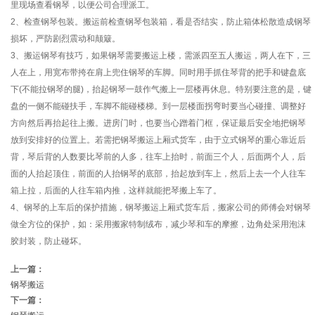
里现场查看钢琴，以便公司合理派工。
2、检查钢琴包装。搬运前检查钢琴包装箱，看是否结实，防止箱体松散造成钢琴
损坏，严防剧烈震动和颠簸。
3、搬运钢琴有技巧，如果钢琴需要搬运上楼，需派四至五人搬运，两人在下，三
人在上，用宽布带挎在肩上兜住钢琴的车脚。同时用手抓住琴背的把手和键盘底
下(不能拉钢琴的腿)，抬起钢琴一鼓作气搬上一层楼再休息。特别要注意的是，键
盘的一侧不能碰扶手，车脚不能碰楼梯。到一层楼面拐弯时要当心碰撞、调整好
方向然后再抬起往上搬。进房门时，也要当心蹭着门框，保证最后安全地把钢琴
放到安排好的位置上。若需把钢琴搬运上厢式货车，由于立式钢琴的重心靠近后
背，琴后背的人数要比琴前的人多，往车上抬时，前面三个人，后面两个人，后
面的人抬起顶住，前面的人抬钢琴的底部，抬起放到车上，然后上去一个人往车
箱上拉，后面的人往车箱内推，这样就能把琴搬上车了。
4、钢琴的上车后的保护措施，钢琴搬运上厢式货车后，搬家公司的师傅会对钢琴
做全方位的保护，如：采用搬家特制绒布，减少琴和车的摩擦，边角处采用泡沫
胶封装，防止碰坏。
上一篇：
钢琴搬运
下一篇：